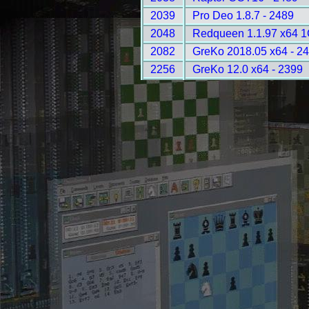
2039
Pro Deo 1.8.7 - 2489
2048
Redqueen 1.1.97 x64 
2082
GreKo 2018.05 x64 - 2
2256
GreKo 12.0 x64 - 2399